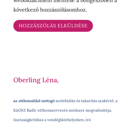
weboldalcímem mentése a böngészőben a
következő hozzászólásomhoz.
Oberling Léna,
az otthonoddal suttogó
szelektálás és takarítás szakértő, a
KáOSZ Radír otthonszervezés módszer megvalósítója,
tisztaságkritikus a vendéglátóhelyeken, író