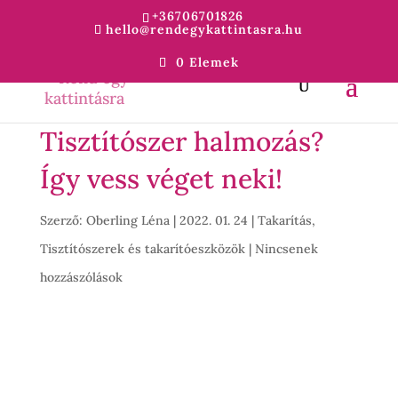
+36706701826
hello@rendegykattintasra.hu
0 Elemek
Tisztítószer halmozás?
Így vess véget neki!
Szerző:
Oberling Léna
|
2022. 01. 24
|
Takarítás
,
Tisztítószerek és takarítóeszközök
|
Nincsenek
hozzászólások