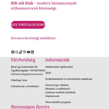
R1K női Klub
- modern háziasszonyok
otthonszervező közössége
EGY VIRTUÁLIS FONÓ
Kövess a közösségi médiában!
Facebook
Instagram
TikTok
Pinterest
YouTube
LinkedIn
Elérhetőség
Információk
Rend egy kattintásra Bt.
Adatkezelési tájékoztató
Ügyfélszolgálat +36706701826
ÁSZF
hello@rendegykattintasra.hu
Értékelésbekérő és közzétételi szabályzat
Oberling Léna
Szerzői jogi védelem
Feliratkozás a leveleimre
Mindent a szállításról
Gyakran ismételt kérdések
Impresszum
Törzsvásárlói program
Biztonságos fizetés