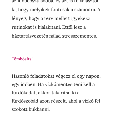
az időbeosztásodba, és azt is te választod
ki, hogy melyikek fontosak a számodra. A
lényeg, hogy a terv mellett igyekezz
rutinokat is kialakítani. Ettől lesz a
háztartásvezetés nálad stresszementes.
Tömbösíts!
Hasonló feladatokat végezz el egy napon,
egy időben. Ha vízkőmentesíteni kell a
fürdőkádat, akkor takarítsd ki a
fürdőszobád azon részeit, ahol a vízkő fel
szokott bukkanni.