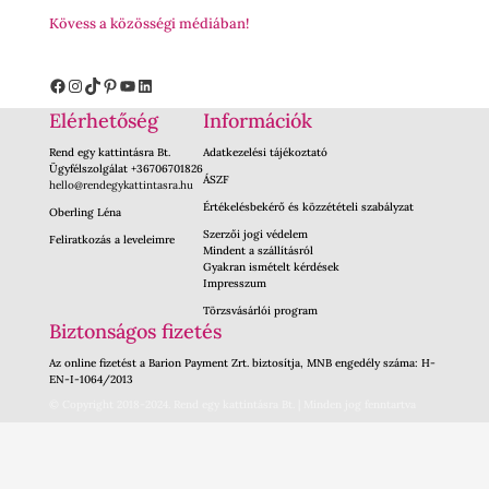
Kövess a közösségi médiában!
Facebook
Instagram
TikTok
Pinterest
YouTube
LinkedIn
Elérhetőség
Információk
Rend egy kattintásra Bt.
Adatkezelési tájékoztató
Ügyfélszolgálat +36706701826
ÁSZF
hello@rendegykattintasra.hu
Értékelésbekérő és közzétételi szabályzat
Oberling Léna
Szerzői jogi védelem
Feliratkozás a leveleimre
Mindent a szállításról
Gyakran ismételt kérdések
Impresszum
Törzsvásárlói program
Biztonságos fizetés
Az online fizetést a Barion Payment Zrt. biztosítja, MNB engedély száma: H-
EN-I-1064/2013
© Copyright 2018-2024. Rend egy kattintásra Bt. | Minden jog fenntartva