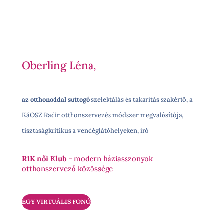
Oberling Léna,
az otthonoddal suttogó
szelektálás és takarítás szakértő, a
KáOSZ Radír otthonszervezés módszer megvalósítója,
tisztaságkritikus a vendéglátóhelyeken, író
R1K női Klub
- modern háziasszonyok
otthonszervező közössége
EGY VIRTUÁLIS FONÓ