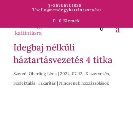
+36706701826
hello@rendegykattintasra.hu
0 Elemek
Idegbaj nélküli
háztartásvezetés 4 titka
Szerző:
Oberling Léna
|
2024. 07. 12
|
Kiszervezés
,
Szelektálás
,
Takarítás
|
Nincsenek hozzászólások