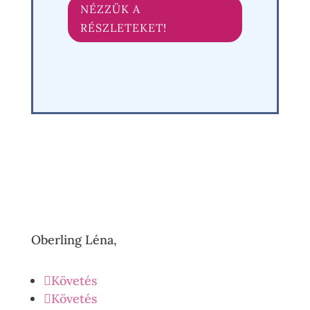
NÉZZÜK A
RÉSZLETEKET!
Oberling Léna,
Követés
Követés