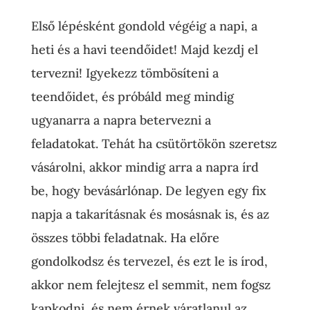
Első lépésként gondold végéig a napi, a
heti és a havi teendőidet! Majd kezdj el
tervezni! Igyekezz tömbösíteni a
teendőidet, és próbáld meg mindig
ugyanarra a napra betervezni a
feladatokat. Tehát ha csütörtökön szeretsz
vásárolni, akkor mindig arra a napra írd
be, hogy bevásárlónap. De legyen egy fix
napja a takarításnak és mosásnak is, és az
összes többi feladatnak. Ha előre
gondolkodsz és tervezel, és ezt le is írod,
akkor nem felejtesz el semmit, nem fogsz
kapkodni, és nem érnek váratlanul az