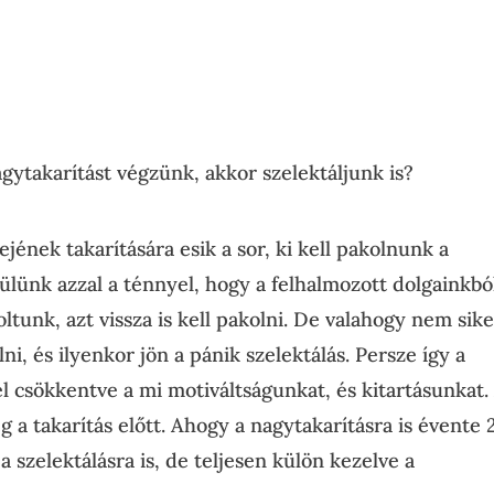
gytakarítást végzünk, akkor szelektáljunk is?
jének takarítására esik a sor, ki kell pakolnunk a
ülünk azzal a ténnyel, hogy a felhalmozott dolgainkbó
ltunk, azt vissza is kell pakolni. De valahogy nem sike
i, és ilyenkor jön a pánik szelektálás. Persze így a
el csökkentve a mi motiváltságunkat, és kitartásunkat.
g a takarítás előtt. Ahogy a nagytakarításra is évente 
a szelektálásra is, de teljesen külön kezelve a