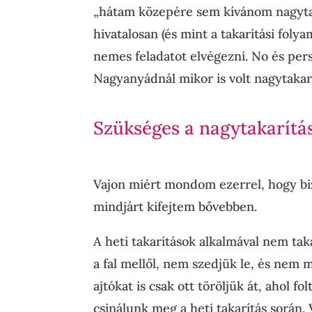
„hátam közepére sem kívánom nagytak
hivatalosan (és mint a takarítási foly
nemes feladatot elvégezni. No és persz
Nagyanyádnál mikor is volt nagytakar
Szükséges a nagytakarítá
Vajon miért mondom ezerrel, hogy biz
mindjárt kifejtem bővebben.
A heti takarítások alkalmával nem tak
a fal mellől, nem szedjük le, és nem 
ajtókat is csak ott töröljük át, ahol
csinálunk meg a heti takarítás során.