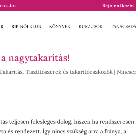
asra.hu
Bejelentkezés 
ER
R1K NŐI KLUB
KÖNYVEK
KURZUSOK
TANÁCSADÁ
a nagytakarítás!
Takarítás
,
Tisztítószerek és takarítóeszközök
|
Nincse
tás teljesen felesleges dolog, hiszen ha rendszeresen
ta és rendezett. Így nincs szükség arra a fránya, a