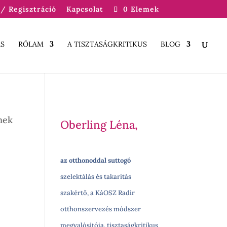
/ Regisztráció
Kapcsolat
0 Elemek
S
RÓLAM
A TISZTASÁGKRITIKUS
BLOG
nek
Oberling Léna,
az otthonoddal suttogó
szelektálás és takarítás
szakértő, a KáOSZ Radír
otthonszervezés módszer
megvalósítója, tisztaságkritikus