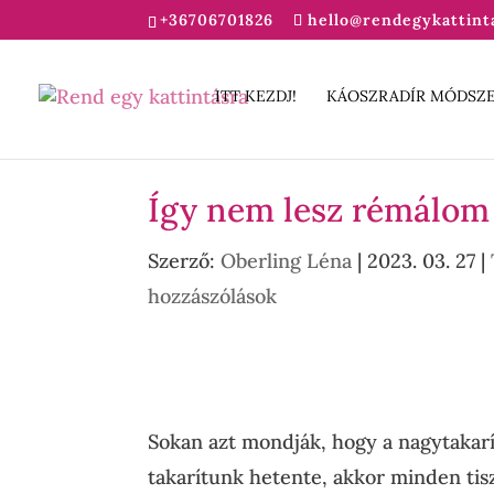
+36706701826
hello@rendegykattint
ITT KEZDJ!
KÁOSZRADÍR MÓDSZ
Így nem lesz rémálom 
Szerző:
Oberling Léna
|
2023. 03. 27
|
hozzászólások
Sokan azt mondják, hogy a nagytakarí
takarítunk hetente, akkor minden tisz