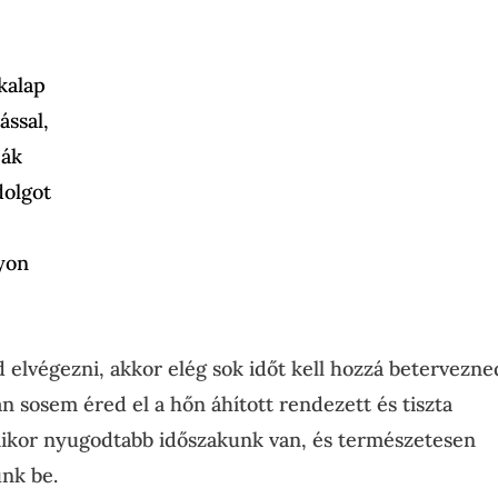
kalap
ással,
ják
dolgot
gyon
 elvégezni, akkor elég sok időt kell hozzá betervezne
an sosem éred el a hőn áhított rendezett és tiszta
amikor nyugodtabb időszakunk van, és természetesen
ünk be.