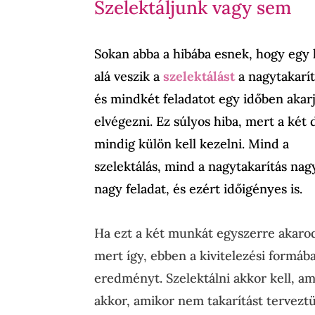
Szelektáljunk vagy sem
Sokan abba a hibába esnek, hogy egy 
alá veszik a
szelektálást
a nagytakarít
és mindkét feladatot egy időben akar
elvégezni. Ez súlyos hiba, mert a két 
mindig külön kell kezelni. Mind a
szelektálás, mind a nagytakarítás na
nagy feladat, és ezért időigényes is.
Ha ezt a két munkát egyszerre akarod
mert így, ebben a kivitelezési formáb
eredményt. Szelektálni akkor kell, 
akkor, amikor nem takarítást tervezt