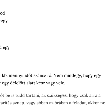
rod
-egy
d egy
y kb. mennyi időt szánsz rá. Nem mindegy, hogy egy
 egy délelőtt alatt kész vagy vele.
t be is tudd tartani, az szükséges, hogy csak arra a
akarítás aznap, vagy abban az órában a feladat, akkor 