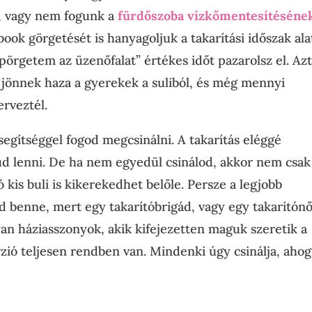
, vagy nem fogunk a
fürdőszoba vízkőmentesítéséne
book görgetését is hanyagoljuk a takarítási időszak ala
pörgetem az üzenőfalat” értékes időt pazarolsz el. Az
 jönnek haza a gyerekek a suliból, és még mennyi
erveztél.
segítséggel fogod megcsinálni. A takarítás eléggé
ud lenni. De ha nem egyedül csinálod, akkor nem csak
kis buli is kikerekedhet belőle. Persze a legjobb
d benne, mert egy takarítóbrigád, vagy egy takarítón
yan háziasszonyok, akik kifejezetten maguk szeretik a
zió teljesen rendben van. Mindenki úgy csinálja, aho