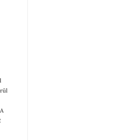
l
rül
 A
2