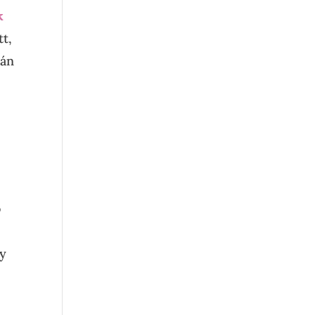
k
tt,
tán
ő
gy