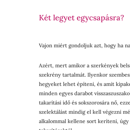
Két legyet egycsapásra?
Vajon miért gondoljuk azt, hogy ha na
Azért, mert amikor a szerkények belse
szekrény tartalmát. Ilyenkor szembes
hegyeket lehet építeni, és amit kipako
minden egyes darabot visszaszuszakoln
takarítási idő és sokszorosára nő, ezz
szelektálást mindig el kell végezni mé
alkalommal kellene sort keríteni, úgy 