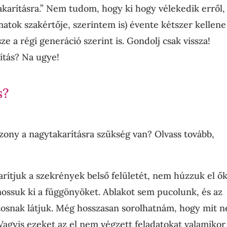
arításra.” Nem tudom, hogy ki hogy vélekedik erről,
amatok szakértője, szerintem is) évente kétszer kellene
e a régi generáció szerint is. Gondolj csak vissza!
ítás? Na ugye!
s?
ony a nagytakarításra szükség van? Olvass tovább,
arítjuk a szekrények belső felületét, nem húzzuk el ő
mossuk ki a függönyöket. Ablakot sem pucolunk, és az
 foltosnak látjuk. Még hosszasan sorolhatnám, hogy mit 
 Vagyis ezeket az el nem végzett feladatokat valamikor