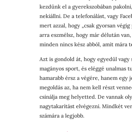
kezdünk el a gyerekszobában pakolni
nekiállni. De a telefonálást, vagy Face
mert azzal, hogy „csak gyorsan végig 
arra eszmélsz, hogy már délután van,
minden nincs kész abból, amit mára t
Azt is gondold át, hogy egyedül vagy 
magányos sport, és eléggé unalmas t
hamarabb érsz a végére, hanem egy jó 
megoldás az, ha nem kell részt venne
csinálja meg helyetted. De vannak ol
nagytakarítást elvégezni. Mindkét ver
számára a legjobb.