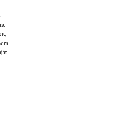
z
tne
nt,
 nem
aját