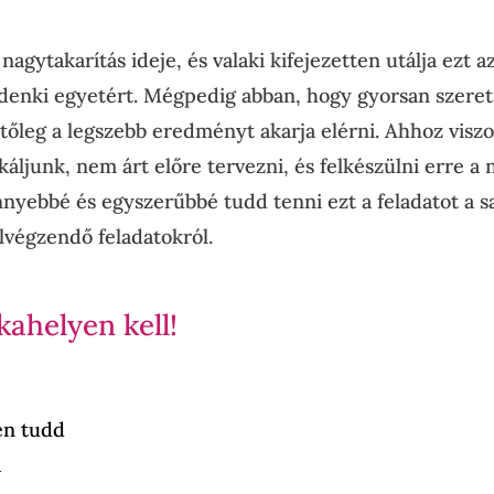
 nagytakarítás ideje, és valaki kifejezetten utálja ezt a
denki egyetért. Mégpedig abban, hogy gyorsan szere
tőleg a legszebb eredményt akarja elérni. Ahhoz viszo
ljunk, nem árt előre tervezni, és felkészülni erre a
önnyebbé és egyszerűbbé tudd tenni ezt a feladatot a s
elvégzendő feladatokról.
ahelyen kell!
en tudd
a