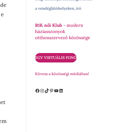
 de
a vendéglátóhelyeken, író
 e
R1K női Klub
- modern
háziasszonyok
otthonszervező közössége
EGY VIRTUÁLIS FONÓ
Kövess a közösségi médiában!
Facebook
Instagram
TikTok
Pinterest
YouTube
LinkedIn
ket
nem