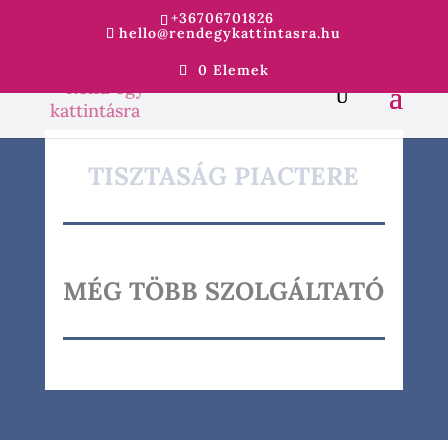
+36706701826
hello@rendegykattintasra.hu
0 Elemek
TISZTASÁG PIACTERE
MÉG TÖBB SZOLGÁLTATÓ