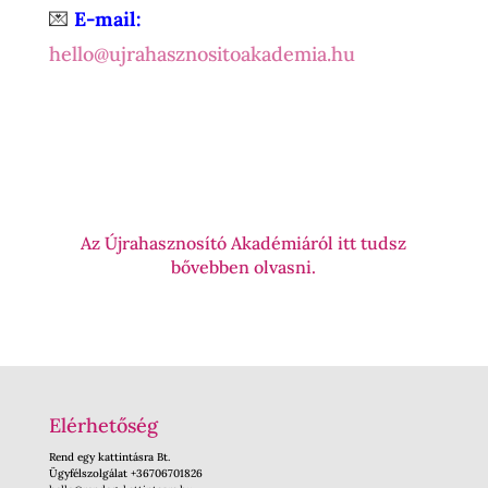
💌
E-mail:
hello@ujrahasznositoakademia.hu
Az Újrahasznosító Akadémiáról itt tudsz
bővebben olvasni.
Elérhetőség
Rend egy kattintásra Bt.
Ügyfélszolgálat +36706701826