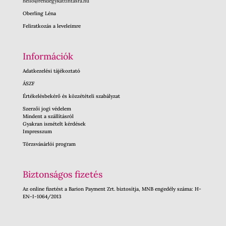
hello@rendegykattintasra.hu
Oberling Léna
Feliratkozás a leveleimre
Információk
Adatkezelési tájékoztató
ÁSZF
Értékelésbekérő és közzétételi szabályzat
Szerzői jogi védelem
Mindent a szállításról
Gyakran ismételt kérdések
Impresszum
Törzsvásárlói program
Biztonságos fizetés
Az online fizetést a Barion Payment Zrt. biztosítja, MNB engedély száma: H-
EN-I-1064/2013