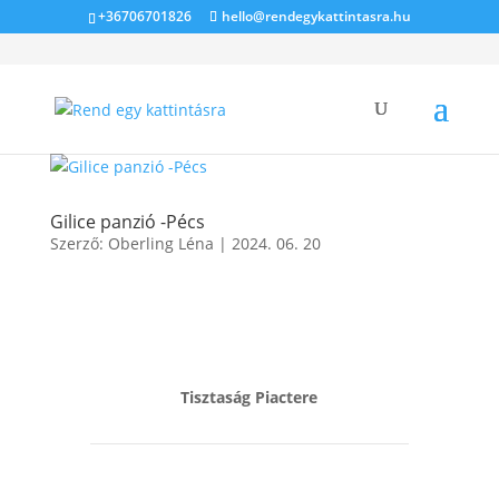
+36706701826
hello@rendegykattintasra.hu
Gilice panzió -Pécs
Szerző:
Oberling Léna
|
2024. 06. 20
Tisztaság Piactere