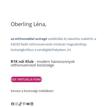
Oberling Léna,
az otthonoddal suttogó
szelektálás és takarítás szakértő, a
KáOSZ Radír otthonszervezés módszer megvalósítója,
tisztaságkritikus a vendéglátóhelyeken, író
R1K női Klub
- modern háziasszonyok
otthonszervező közössége
EGY VIRTUÁLIS FONÓ
Kövess a közösségi médiában!
Facebook
Instagram
TikTok
Pinterest
YouTube
LinkedIn