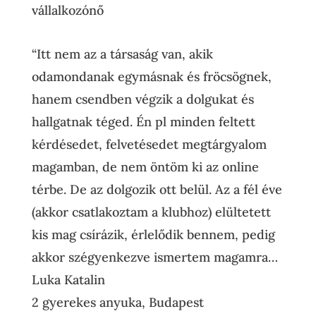
vállalkozónő
“
Itt nem az a társaság
van, akik
odamondanak egymásnak és fröcsögnek,
hanem csendben végzik a dolgukat és
hallgatnak téged.
Én pl minden feltett
kérdésedet, felvetésedet megtárgyalom
magamban, de nem öntöm ki az online
térbe. De az dolgozik ott belül. Az a fél éve
(akkor csatlakoztam a klubhoz) elültetett
kis mag csírázik, érlelődik bennem, pedig
akkor szégyenkezve ismertem magamra…
Luka Katalin
2 gyerekes anyuka
,
Budapest