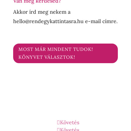
Van még kérdésed?
Akkor írd meg nekem a
hello@rendegykattintasra.hu e-mail címre.
MOST MÁR MINDENT TUDOK!
KÖNYVET VÁLASZTOK!
Követés
Követés