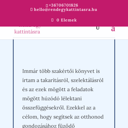
+36706701826
hello@rendegykattintasra.hu
0 Elemek
Immár több szakértői könyvet is
írtam a takarításról, szelektálásról
és az ezek mögött a feladatok
mögött húzódó lélektani
összefüggésekről. Ezekkel az a
célom, hogy segítsek az otthonod
gondozásához füződő