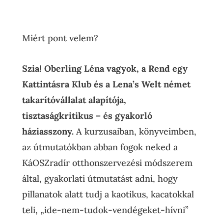
Miért pont velem?
Szia!
Oberling Léna vagyok, a Rend egy
Kattintásra Klub és a Lena’s Welt német
takarítóvállalat alapítója,
tisztaságkritikus – és gyakorló
háziasszony.
A kurzusaiban, könyveimben,
az útmutatókban a
bban fogok neked a
KáOSZradír otthonszervezési módszerem
által, gyakorlati útmutatást adni, hogy
pillanatok alatt tudj a kaotikus, kacatokkal
teli, „ide-nem-tudok-vendégeket-hívni”