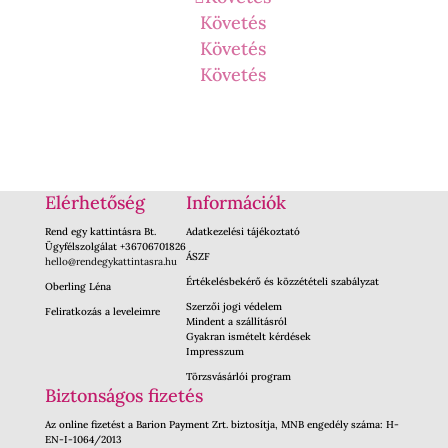
Követés
Követés
Követés
Elérhetőség
Információk
Rend egy kattintásra Bt.
Adatkezelési tájékoztató
Ügyfélszolgálat +36706701826
ÁSZF
hello@rendegykattintasra.hu
Értékelésbekérő és közzétételi szabályzat
Oberling Léna
Szerzői jogi védelem
Feliratkozás a leveleimre
Mindent a szállításról
Gyakran ismételt kérdések
Impresszum
Törzsvásárlói program
Biztonságos fizetés
Az online fizetést a Barion Payment Zrt. biztosítja, MNB engedély száma: H-
EN-I-1064/2013