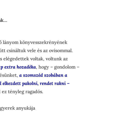
tak…
ső lányom könyvesszekrényének
ütt csináltuk vele és az ovisommal.
s elégedettek voltak, voltunk az
p extra hozadéka
, hogy – gondolom –
désünket,
a szomszéd szobában a
elkezdett pakolni, rendet rakni –
 ez tényleg ragadós.
 gyerek anyukája