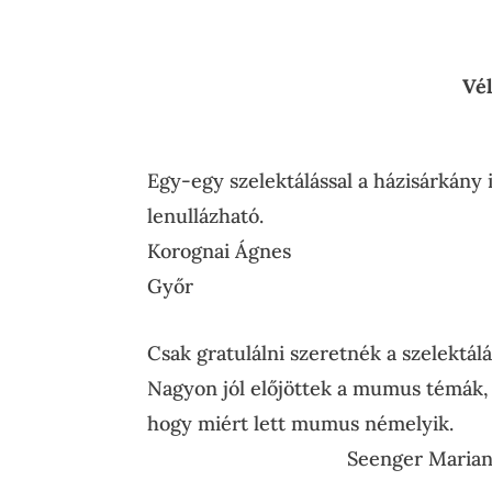
Vél
Egy-egy szelektálással a házisárkány
lenullázható.
Korognai Ágnes
Győr
Csak gratulálni szeretnék a szelektál
Nagyon jól előjöttek a mumus témák, é
hogy miért lett mumus némelyik.
Seenger Maria