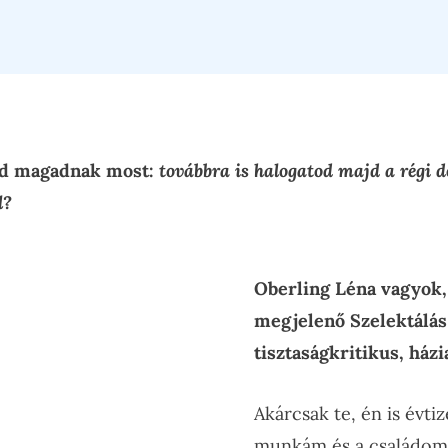
ned magadnak most:
továbbra is halogatod majd a régi d
l?
Oberling Léna vagyok,
megjelenő Szelektálás
tisztaságkritikus, há
Akárcsak te, én is évti
munkám és a családom 