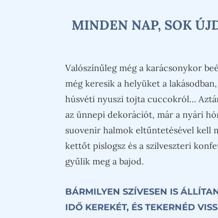
MINDEN NAP, SOK ÚJ
Valószínűleg még a karácsonykor beé
még keresik a helyüket a lakásodban,
húsvéti nyuszi tojta cuccokról… Azt
az ünnepi dekorációt, már a nyári hó
suovenir halmok eltűntetésével kel
kettőt pislogsz és a szilveszteri konfe
gyűlik meg a bajod.
BÁRMILYEN SZÍVESEN IS ÁLLÍT
IDŐ KEREKÉT, ÉS TEKERNÉD VIS