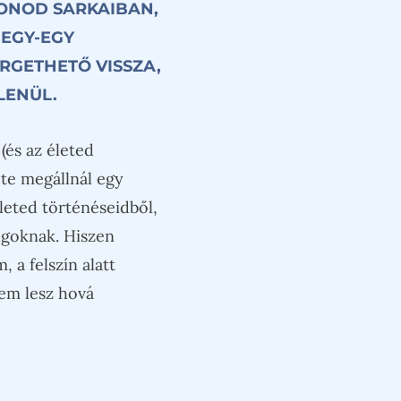
HONOD SARKAIBAN,
 EGY-EGY
RGETHETŐ VISSZA,
LENÜL.
(és az életed
 te megállnál egy
életed történéseidből,
goknak. Hiszen
 a felszín alatt
em lesz hová