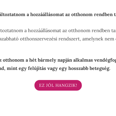
változtatnom a hozzáállásomat az otthonom rendben 
áltoztatnom a hozzáállásomat az otthonom rendben ta
 szabható otthonszervezési rendszert, amelynek nem c
 otthonom a hét bármely napján alkalmas vendégfo
rend, mint egy felújítás vagy egy hosszabb betegség.
EZ JÓL HANGZIK!