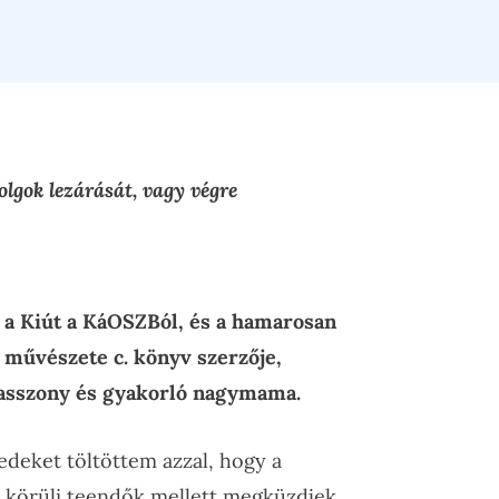
olgok lezárását, vagy végre
 a Kiút a KáOSZBól, és a hamarosan
 művészete c. könyv szerzője,
ziasszony és gyakorló nagymama.
zedeket töltöttem azzal, hogy a
körüli teendők mellett megküzdjek