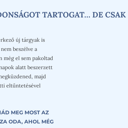
DONSÁGOT TARTOGAT… DE CSAK
rkező új tárgyak is
 nem beszélve a
án még el sem pakoltad
napok alatt beszerzett
l megküzdened, majd
tti eltűntetésével
ANÁD MEG MOST AZ
SZA ODA, AHOL MÉG