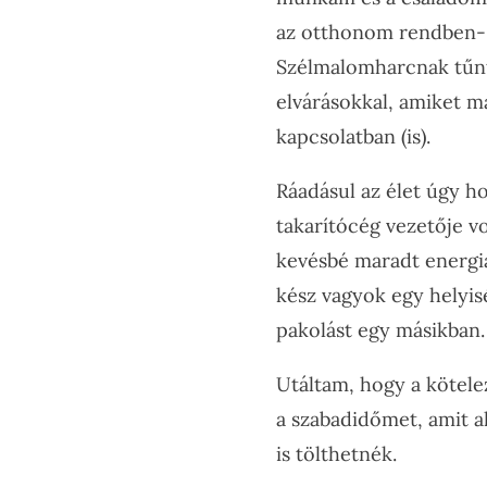
az otthonom rendben- és
Szélmalomharcnak tűnt
elvárásokkal, amiket ma
kapcsolatban (is).
Ráadásul az élet úgy ho
takarítócég vezetője v
kevésbé maradt energiá
kész vagyok egy helyis
pakolást egy másikban
Utáltam, hogy a kötele
a szabadidőmet, amit a
is tölthetnék.