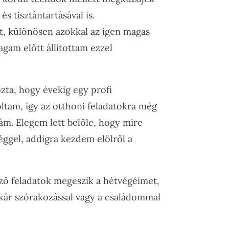
 tisztántartásával is.
, különösen azokkal az igen magas
gam előtt állítottam ezzel
zta, hogy évekig egy profi
oltam, így az otthoni feladatokra még
m. Elegem lett belőle, hogy mire
éggel, addigra kezdem elölről a
.
ző feladatok megeszik a hétvégéimet,
kár szórakozással vagy a családommal