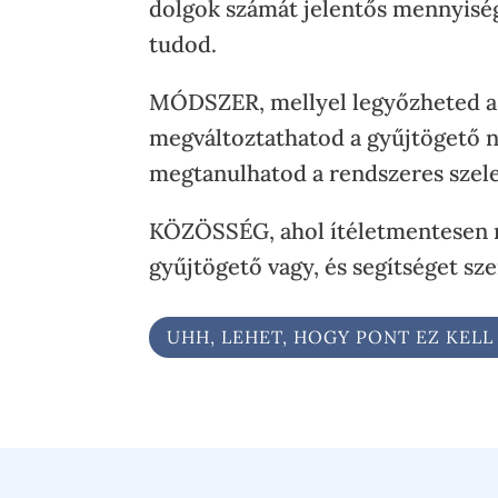
dolgok számát jelentős mennyisé
tudod.
MÓDSZER, mellyel legyőzheted a 
megváltoztathatod a gyűjtögető n
megtanulhatod a rendszeres szelek
KÖZÖSSÉG, ahol ítéletmentesen 
gyűjtögető vagy, és segítséget sze
UHH, LEHET, HOGY PONT EZ KEL