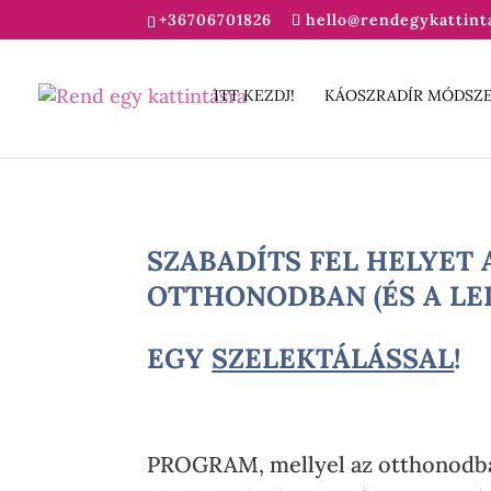
+36706701826
hello@rendegykattint
ITT KEZDJ!
KÁOSZRADÍR MÓDSZ
SZABADÍTS FEL HELYET 
OTTHONODBAN (ÉS A LE
EGY
SZELEKTÁLÁSSAL
!
PROGRAM, mellyel az otthonodban