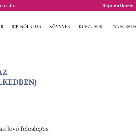
asra.hu
Bejelentkezés 
ER
R1K NŐI KLUB
KÖNYVEK
KURZUSOK
TANÁCSADÁ
AZ
LKEDBEN)
 lévő felesleges