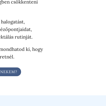
gben csökkenteni
halogatást,
ézőpontjaidat,
tálás rutinját.
mondhatod ki, hogy
retnél.
L NEKEM?