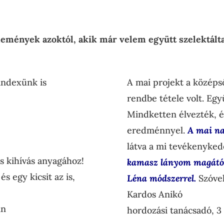
emények azoktól, akik már velem együtt szelektál
 indexünk is
A mai projekt a közép
rendbe tétele volt. Egy
Mindketten élvezték, é
eredménnyel.
A mai na
látva a mi tevékenyke
ás kihívás anyagához!
kamasz lányom magától 
s egy kicsit az is,
Léna módszerrel.
Szóvel
Kardos Anikó
nn
hordozási tanácsadó, 3