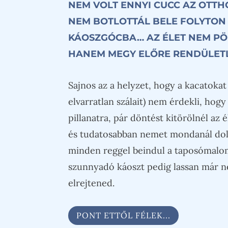
NEM VOLT ENNYI CUCC AZ OTT
NEM BOTLOTTÁL BELE FOLYTON
KÁOSZGÓCBA… AZ ÉLET NEM PÖ
HANEM MEGY ELŐRE RENDÜLET
Sajnos az a helyzet, hogy a kacatokat 
elvarratlan szálait) nem érdekli, hogy
pillanatra, pár döntést kitörölnél az 
és tudatosabban nemet mondanál dol
minden reggel beindul a taposómalom,
szunnyadó káoszt pedig lassan már n
elrejtened.
PONT ETTŐL FÉLEK...