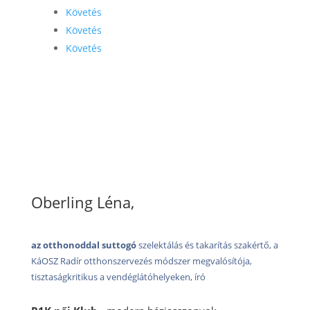
Követés
Követés
Követés
Oberling Léna,
az otthonoddal suttogó
szelektálás és takarítás szakértő, a
KáOSZ Radír otthonszervezés módszer megvalósítója,
tisztaságkritikus a vendéglátóhelyeken, író