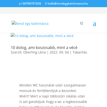
+36706701826
hello@rendegykattintasra.hu
10 dolog, ami koszosabb, mint a vécé
Szerző:
Oberling Léna
|
2022. 09. 04
|
Takarítás
Minden WC használat után szorgalmasan
mossuk és fertőtlenítjük a kezünket.
Miért? Mert a napi többszöri sikálás után
is azt gondoljuk, hogy a wc a legkoszosabb