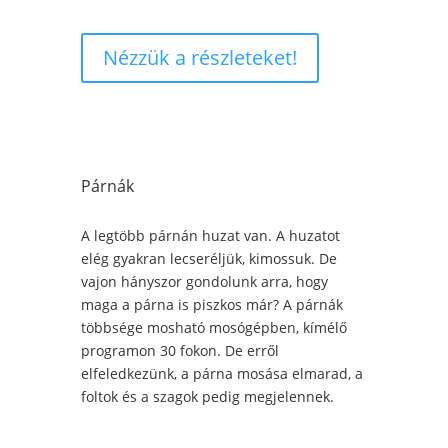
Nézzük a részleteket!
Párnák
A legtöbb párnán huzat van. A huzatot
elég gyakran lecseréljük, kimossuk. De
vajon hányszor gondolunk arra, hogy
maga a párna is piszkos már? A párnák
többsége mosható mosógépben, kímélő
programon 30 fokon. De erről
elfeledkezünk, a párna mosása elmarad, a
foltok és a szagok pedig megjelennek.