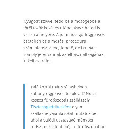
Nyugodt szívvel tedd be a mosógépbe a
törölközők közé, és utána akaszthatod is
vissza a helyére. A jó minőségű függönyök
esetében ez a mosási procedúra
számtalanszor megtehető, de ha már
komoly jelei vannak az elhasználtságának,
ki kell cserélni.
Találkoztál már szálláshelyen
zuhanyfüggönyős tusolóval? No és
koszos fürdőszobás szállással?
Tisztaságkritikusként
olyan
szálláshelyajánlásokat mutatok be,
ahol a valódi tisztaságélményben
tudsz részesülni még a fürdőszobában