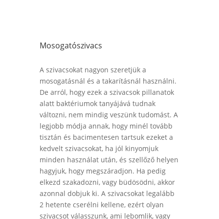
Mosogatószivacs
A szivacsokat nagyon szeretjük a
mosogatásnál és a takarításnál használni.
De arról, hogy ezek a szivacsok pillanatok
alatt baktériumok tanyájává tudnak
változni, nem mindig veszünk tudomást. A
legjobb módja annak, hogy minél tovább
tisztán és bacimentesen tartsuk ezeket a
kedvelt szivacsokat, ha jól kinyomjuk
minden használat után, és szellőző helyen
hagyjuk, hogy megszáradjon. Ha pedig
elkezd szakadozni, vagy büdösödni, akkor
azonnal dobjuk ki. A szivacsokat legalább
2 hetente cserélni kellene, ezért olyan
szivacsot válasszunk, ami lebomlik, vagy