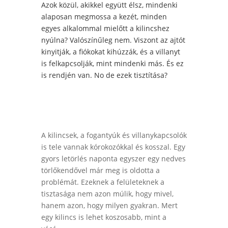
Azok közül, akikkel együtt élsz, mindenki
alaposan megmossa a kezét, minden
egyes alkalommal mielőtt a kilincshez
nyúlna? Valószínűleg nem. Viszont az ajtót
kinyitják, a fiókokat kihúzzák, és a villanyt
is felkapcsolják, mint mindenki más. És ez
is rendjén van. No de ezek tisztítása?
A kilincsek, a fogantyúk és villanykapcsolók
is tele vannak kórokozókkal és kosszal. Egy
gyors letörlés naponta egyszer egy nedves
törlőkendővel már meg is oldotta a
problémát. Ezeknek a felületeknek a
tisztasága nem azon múlik, hogy mivel,
hanem azon, hogy milyen gyakran. Mert
egy kilincs is lehet koszosabb, mint a