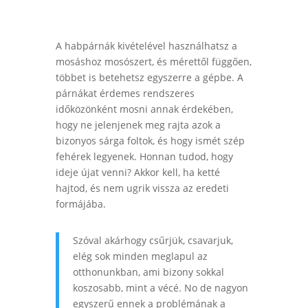
A habpárnák kivételével használhatsz a
mosáshoz mosószert, és mérettől függően,
többet is betehetsz egyszerre a gépbe. A
párnákat érdemes rendszeres
időközönként mosni annak érdekében,
hogy ne jelenjenek meg rajta azok a
bizonyos sárga foltok, és hogy ismét szép
fehérek legyenek. Honnan tudod, hogy
ideje újat venni? Akkor kell, ha ketté
hajtod, és nem ugrik vissza az eredeti
formájába.
Szóval akárhogy csűrjük, csavarjuk,
elég sok minden meglapul az
otthonunkban, ami bizony sokkal
koszosabb, mint a vécé. No de nagyon
egyszerű ennek a problémának a