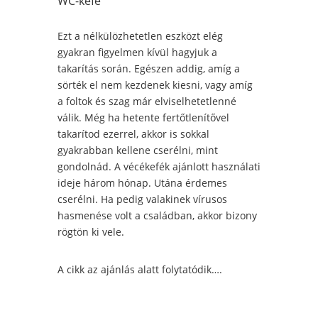
WC-kefe
Ezt a nélkülözhetetlen eszközt elég
gyakran figyelmen kívül hagyjuk a
takarítás során. Egészen addig, amíg a
sörték el nem kezdenek kiesni, vagy amíg
a foltok és szag már elviselhetetlenné
válik. Még ha hetente fertőtlenítővel
takarítod ezerrel, akkor is sokkal
gyakrabban kellene cserélni, mint
gondolnád. A vécékefék ajánlott használati
ideje három hónap. Utána érdemes
cserélni. Ha pedig valakinek vírusos
hasmenése volt a családban, akkor bizony
rögtön ki vele.
A cikk az ajánlás alatt folytatódik….