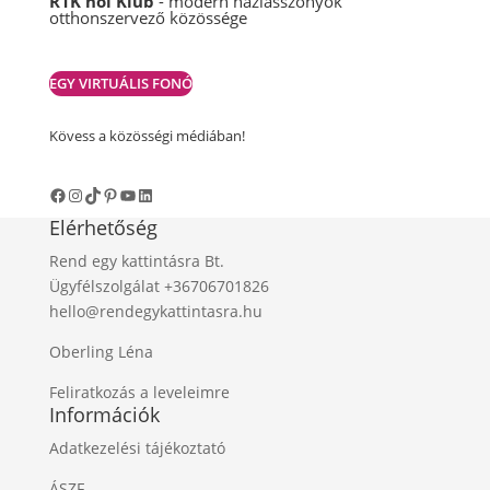
R1K női Klub
- modern háziasszonyok
otthonszervező közössége
EGY VIRTUÁLIS FONÓ
Kövess a közösségi médiában!
Facebook
Instagram
TikTok
Pinterest
YouTube
LinkedIn
Elérhetőség
Rend egy kattintásra Bt.
Ügyfélszolgálat +36706701826
hello@rendegykattintasra.hu
Oberling Léna
Feliratkozás a leveleimre
Információk
Adatkezelési tájékoztató
ÁSZF