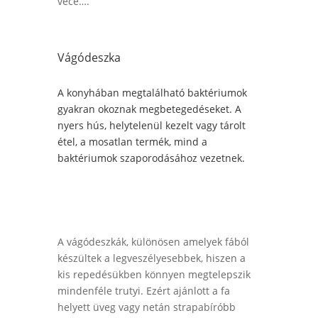
vécé….
Vágódeszka
A konyhában megtalálható baktériumok
gyakran okoznak megbetegedéseket. A
nyers hús, helytelenül kezelt vagy tárolt
étel, a mosatlan termék, mind a
baktériumok szaporodásához vezetnek.
A vágódeszkák, különösen amelyek fából
készültek a legveszélyesebbek, hiszen a
kis repedésükben könnyen megtelepszik
mindenféle trutyi. Ezért ajánlott a fa
helyett üveg vagy netán strapabíróbb