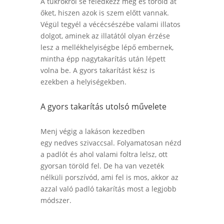
A tükrökről se feledkezz meg és töröld át
őket, hiszen azok is szem előtt vannak.
Végül tegyél a vécécsészébe valami
illatos
dolgot,
aminek az illatától olyan érzése
lesz a mellékhelyiségbe lépő embernek,
mintha épp nagytakarítás után lépett
volna be. A gyors takarítást kész is
ezekben a helyiségekben.
A gyors takarítás utolsó művelete
Menj végig a lakáson kezedben
egy
nedves szivaccsal.
Folyamatosan nézd
a padlót és ahol valami foltra lelsz, ott
gyorsan töröld fel. De ha van vezeték
nélküli porszívód, ami fel is mos, akkor az
azzal való padló takarítás most a legjobb
módszer.