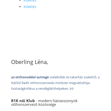
Követés
Követés
Oberling Léna,
az otthonoddal suttogó
szelektálás és takarítás szakértő, a
KáOSZ Radír otthonszervezés módszer megvalósítója,
tisztaságkritikus a vendéglátóhelyeken, író
R1K női Klub
- modern háziasszonyok
otthonszervező közössége