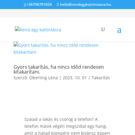
+36706701826
hello@rendegykattintasra.hu
Gyors takarítás, ha nincs időd rendesen
kitakarítani.
Szerző:
Oberling Léna
|
2023. 10. 01
|
Takarítás
Szalad a lakás és csörög a telefon? A
telefon másik végén megszólal egy hang,
amit a hátad közepére nem kívánsz éppen