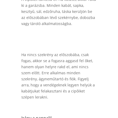
ki a garázsba. Minden kabát, sapka,
kesztyű, sál, edzőruha, táska kerüljön be
az előszobában lévő szekérnybe, dobozba
vagy tároló alkalmatosságba.
Ha nincs szekrény az előszobába, csak
fogas, akkor se a fogasra aggasd fel őket,
hanem olyan helyre rakd el, ami nincs
szem előtt. Erre alkalmas minden
szekrény, ágyneműtartó és fiók.
Figyelj
arra, hogy a vendégeknek legyen helyük a
kabátjukat felakasztani és a cipőiket
szépen lerakni.