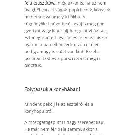
felülettisztítóval
még akkor is, ha az nem
üvegből van.
Új
sá
gok, papírfecnik, könyvek
mehetnek valamelyik fiókba. A
függönyöket húzd be és gyújts meg pár
gyertyát vagy kapcsolj hangulat világítást.
Ezt megteheted nyáron és télen is, hiszen
nyáron a nap ellen védekezünk, télen
pedig amúgy is sötét van kint. Ezzel a
portalanítást és a porszívózást meg is
oldottuk.
Folytassuk a konyhában!
Mindent pakolj le az asztalról és a
konyhapultról.
A mosogatógép itt is nagy szerepet kap.
Ha már nem fér bele semmi, akkor a