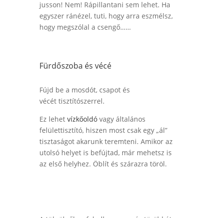
jusson! Nem! Rápillantani sem lehet. Ha
egyszer ránézel, tuti, hogy arra eszmélsz,
hogy megszólal a csengő……
Fürdőszoba és vécé
Fújd be a mosdót, csapot és
vécét
tisztítószerrel.
Ez lehet
vízkőoldó
vagy általános
felülettisztító, hiszen most csak egy „ál”
tisztaságot akarunk teremteni.
Amikor az
utolsó helyet is befújtad, már mehetsz is
az első helyhez. Öblít és szárazra töröl.