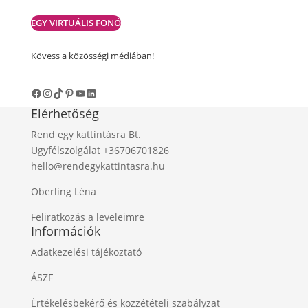
EGY VIRTUÁLIS FONÓ
Kövess a közösségi médiában!
Facebook
Instagram
TikTok
Pinterest
YouTube
LinkedIn
Elérhetőség
Rend egy kattintásra Bt.
Ügyfélszolgálat +36706701826
hello@rendegykattintasra.hu
Oberling Léna
Feliratkozás a leveleimre
Információk
Adatkezelési tájékoztató
ÁSZF
Értékelésbekérő és közzétételi szabályzat