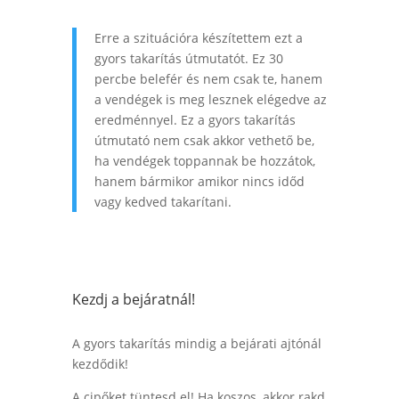
Erre a szituációra készítettem ezt a
gyors takarítás útmutatót. Ez 30
percbe belefér és nem csak te, hanem
a vendégek is meg lesznek elégedve az
eredménnyel. Ez a gyors takarítás
útmutató nem csak akkor vethető be,
ha vendégek toppannak be hozzátok,
hanem bármikor amikor nincs időd
vagy kedved takarítani.
Kezdj a bejáratnál!
A gyors takarítás mindig a bejárati ajtónál
kezdődik!
A cipőket tüntesd el! Ha koszos, akkor rakd