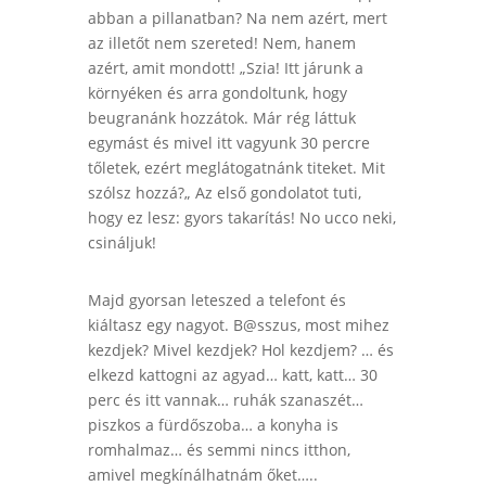
abban a pillanatban? Na nem azért, mert
az illetőt nem szereted! Nem, hanem
azért, amit mondott!
„Szia! Itt járunk a
környéken és arra gondoltunk, hogy
beugranánk hozzátok. Már rég láttuk
egymást és mivel itt vagyunk 30 percre
tőletek, ezért meglátogatnánk titeket. Mit
szólsz hozzá?„ Az első gondolatot tuti,
hogy ez lesz: gyors takarítás! No ucco neki,
csináljuk!
Majd gyorsan leteszed a telefont és
kiáltasz egy nagyot. B@sszus, most mihez
kezdjek? Mivel kezdjek? Hol kezdjem? … és
elkezd kattogni az agyad… katt, katt… 30
perc és itt vannak… ruhák szanaszét…
piszkos a fürdőszoba… a konyha is
romhalmaz… és semmi nincs itthon,
amivel megkínálhatnám őket…..