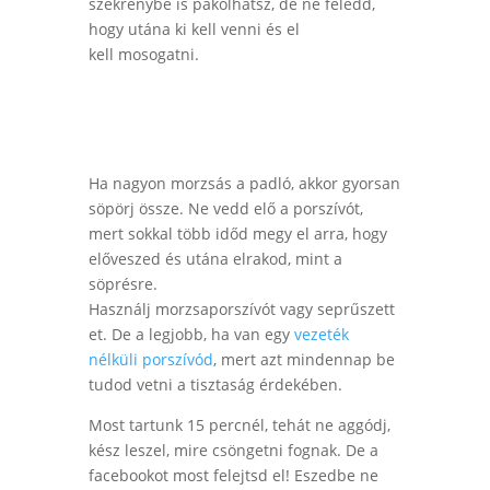
szekrénybe is pakolhatsz, de ne feledd,
hogy utána ki kell venni és el
kell
mosogatni
.
Ha nagyon morzsás a padló, akkor gyorsan
söpörj össze. Ne vedd elő a porszívót,
mert sokkal több időd megy el arra, hogy
előveszed és utána elrakod, mint a
söprésre.
Használj
morzsaporszívót
vagy
seprűszett
et
. De a legjobb, ha van egy
vezeték
nélküli porszívód
, mert azt mindennap be
tudod vetni a tisztaság érdekében.
Most tartunk 15 percnél, tehát ne aggódj,
kész leszel, mire csöngetni fognak. De a
facebookot most felejtsd el! Eszedbe ne