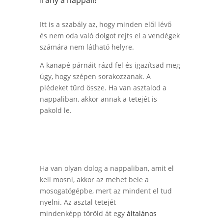
Irány a nappali!
Itt is a szabály az, hogy minden elől lévő
és nem oda való dolgot rejts el a vendégek
számára nem látható helyre.
A kanapé párnáit rázd fel és igazítsad meg
úgy, hogy szépen sorakozzanak. A
plédeket tűrd össze. Ha van asztalod a
nappaliban, akkor annak a tetejét is
pakold le.
Ha van olyan dolog a nappaliban, amit el
kell mosni, akkor az mehet bele a
mosogatógépbe, mert az mindent el tud
nyelni. Az asztal tetejét
mindenképp
töröld át egy
általános