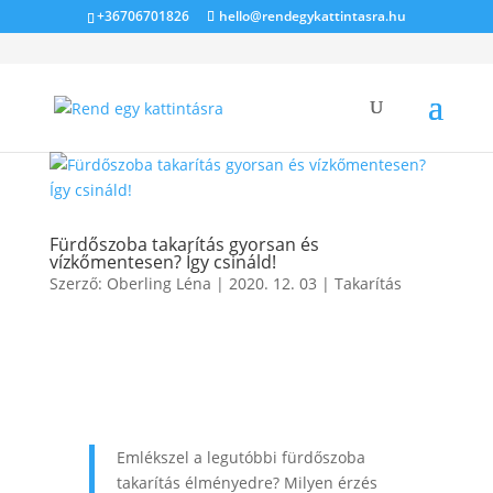
+36706701826
hello@rendegykattintasra.hu
Fürdőszoba takarítás gyorsan és
vízkőmentesen? Így csináld!
Szerző:
Oberling Léna
|
2020. 12. 03
|
Takarítás
Emlékszel a legutóbbi fürdőszoba
takarítás élményedre? Milyen érzés