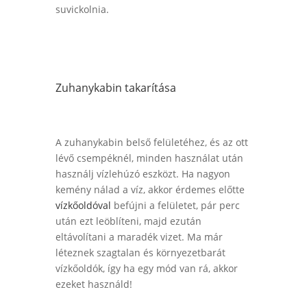
suvickolnia.
Zuhanykabin takarítása
A zuhanykabin belső felületéhez, és az ott
lévő csempéknél, minden használat után
használj vízlehúzó eszközt. Ha nagyon
kemény nálad a víz, akkor érdemes előtte
vízkőoldóval
befújni a felületet, pár perc
után ezt leöblíteni, majd ezután
eltávolítani a maradék vizet. Ma már
léteznek szagtalan és környezetbarát
vízkőoldók, így ha egy mód van rá, akkor
ezeket használd!