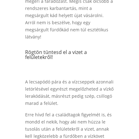
megéri a fáradozást. Mégis csak olcsóbb a
rendszeres karbantartás, mint a
megsárgult kád helyett újat vásárolni.
Arról nem is beszélve, hogy egy
megsárgult fürdőkád nem túl esztétikus
látvány!
Rögtön tüntesd el a vizet a
felületekről!
A lecsapódó pára és a vízcseppek azonnali
letörlésével egyrészt megelőzheted a vízkő
lerakódását, másrészt pedig szép, csillogó
marad a felület.
Erre hívd fel a családtagok figyelmét is, és
mondd el nekik, hogy aki nem húzza le
tusolás után a felületekről a vizet, annak
kell legközelebb a fürdőben a vízkövet