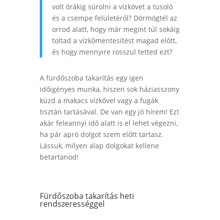
volt órákig súrolni a vízkövet a tusoló
és a csempe felületéről? Dörmögtél az
orrod alatt, hogy már megint túl sokáig
toltad a vízkőmentesítést magad előtt,
és hogy mennyire rosszul tetted ezt?
A fürdőszoba takarítás egy igen
időigényes munka, hiszen sok háziasszony
küzd a makacs vízkővel vagy a fugák
tisztán tartásával. De van egy jó hírem! Ezt
akár feleannyi idő alatt is el lehet végezni,
ha pár apró dolgot szem előtt tartasz.
Lássuk, milyen alap dolgokat kellene
betartanod!
Fürdőszoba takarítás heti
rendszerességgel