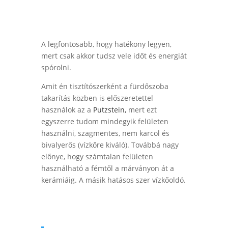
A legfontosabb, hogy hatékony legyen,
mert csak akkor tudsz vele időt és energiát
spórolni.
Amit én tisztítószerként a fürdőszoba
takarítás közben is előszeretettel
használok az a
Putzstein,
mert ezt
egyszerre tudom mindegyik felületen
használni, szagmentes, nem karcol és
bivalyerős (vízkőre kiváló). Továbbá nagy
előnye, hogy számtalan felületen
használható a fémtől a márványon át a
kerámiáig. A másik hatásos szer vízkőoldó.