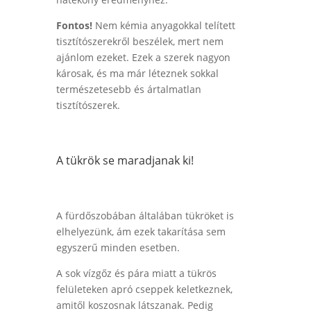
Fontos!
Nem kémia anyagokkal telített
tisztítószerekről beszélek, mert nem
ajánlom ezeket. Ezek a szerek nagyon
károsak, és ma már léteznek sokkal
természetesebb és ártalmatlan
tisztítószerek.
A tükrök se maradjanak ki!
A fürdőszobában általában tükröket is
elhelyezünk, ám ezek takarítása sem
egyszerű minden esetben.
A sok vízgőz és pára miatt a tükrös
felületeken apró cseppek keletkeznek,
amitől koszosnak látszanak. Pedig