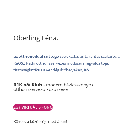
Oberling Léna,
az otthonoddal suttogó
szelektálás és takarítás szakértő, a
KáOSZ Radír otthonszervezés módszer megvalósítója,
tisztaságkritikus a vendéglátóhelyeken, író
R1K női Klub
- modern háziasszonyok
otthonszervező közössége
EGY VIRTUÁLIS FONÓ
Kövess a közösségi médiában!