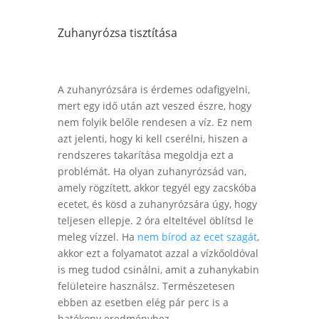
Zuhanyrózsa tisztítása
A zuhanyrózsára is érdemes odafigyelni,
mert egy idő után azt veszed észre, hogy
nem folyik belőle rendesen a víz. Ez nem
azt jelenti, hogy ki kell cserélni, hiszen a
rendszeres takarítása megoldja ezt a
problémát. Ha olyan zuhanyrózsád van,
amely rögzített, akkor tegyél egy zacskóba
ecetet, és kösd a zuhanyrózsára úgy, hogy
teljesen ellepje. 2 óra elteltével öblítsd le
meleg vízzel. Ha
nem bírod az ecet szagát
,
akkor ezt a folyamatot azzal a vízkőoldóval
is meg tudod csinálni, amit a zuhanykabin
felületeire használsz. Természetesen
ebben az esetben elég pár perc is a
hatékony eredményhez.