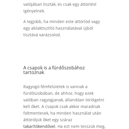
valójában tiszták, és csak egy áttörlést
igényelnek.
A legjobb, ha minden este áttörlöd vagy
egy ablaktisztító használatával újból
tisztává varázsolod.
A csapok is a fürdőszobához
tartoznak
Ragyogó fémfelületek is vannak a
fürdőszobában, de ahhoz, hogy ezek
valóban ragyogjanak, állandóan törölgetni
kell őket. A csapok csak akkor maradnak
foltmentesek, ha minden használat után
áttöröljük őket egy száraz
takarítókendővel
. Ha ezt nem tesszük meg,