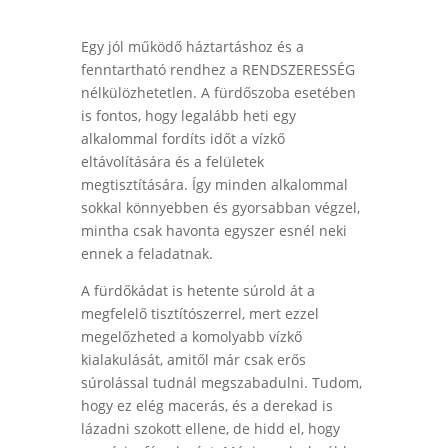
Egy jól működő háztartáshoz és a
fenntartható rendhez a RENDSZERESSÉG
nélkülözhetetlen. A fürdőszoba esetében
is fontos, hogy legalább heti egy
alkalommal fordíts időt a vízkő
eltávolítására és a felületek
megtisztítására. Így minden alkalommal
sokkal könnyebben és gyorsabban végzel,
mintha csak havonta egyszer esnél neki
ennek a feladatnak.
A fürdőkádat is hetente súrold át a
megfelelő tisztítószerrel, mert ezzel
megelőzheted a komolyabb vízkő
kialakulását, amitől már csak erős
súrolással tudnál megszabadulni. Tudom,
hogy ez elég macerás, és a derekad is
lázadni szokott ellene, de hidd el, hogy