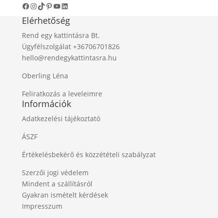
Facebook
Instagram
TikTok
Pinterest
YouTube
LinkedIn
Elérhetőség
Rend egy kattintásra Bt.
Ügyfélszolgálat +36706701826
hello@rendegykattintasra.hu
Oberling Léna
Feliratkozás a leveleimre
Információk
Adatkezelési tájékoztató
ÁSZF
Értékelésbekérő és közzétételi szabályzat
Szerzői jogi védelem
Mindent a szállításról
Gyakran ismételt kérdések
Impresszum