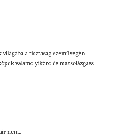
k világába a tisztaság szemüvegén
a képek valamelyikére és mazsolázgass
ár nem...