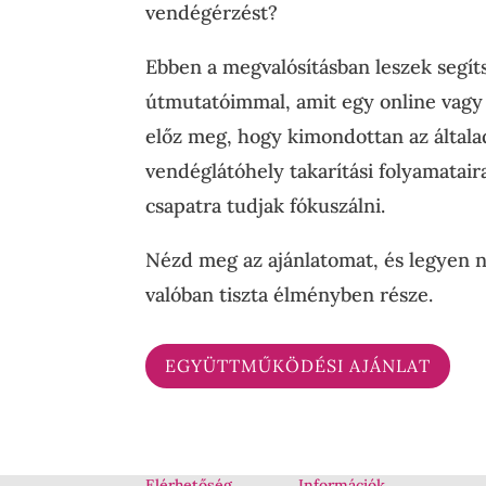
vendégérzést?
Ebben a megvalósításban leszek segít
útmutatóimmal, amit egy online vagy
előz meg, hogy kimondottan az általa
vendéglátóhely takarítási folyamatair
csapatra tudjak fókuszálni.
Nézd meg az ajánlatomat, és legyen n
valóban tiszta élményben része.
EGYÜTTMŰKÖDÉSI AJÁNLAT
Elérhetőség
Információk