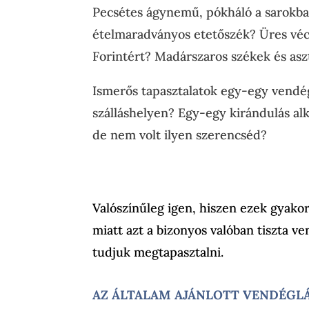
Pecsétes ágynemű, pókháló a sarokban
ételmaradványos etetőszék? Üres vécé
Forintért? Madárszaros székek és asz
Ismerős tapasztalatok egy-egy vendég
szálláshelyen? Egy-egy kirándulás alk
de nem volt ilyen szerencséd?
Valószínűleg igen, hiszen ezek gyako
miatt azt a bizonyos valóban tiszta 
tudjuk megtapasztalni.
AZ ÁLTALAM AJÁNLOTT VENDÉGL