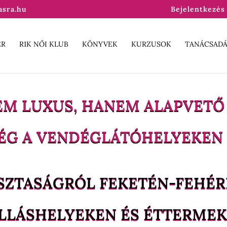
asra.hu
Bejelentkezés 
ER
R1K NŐI KLUB
KÖNYVEK
KURZUSOK
TANÁCSADÁ
NEM LUXUS, HANEM ALAPVETŐ
ÉG A VENDÉGLÁTÓHELYEKEN I
SZTASÁGRÓL FEKETÉN-FEHÉ
LLÁSHELYEKEN ÉS ÉTTERME