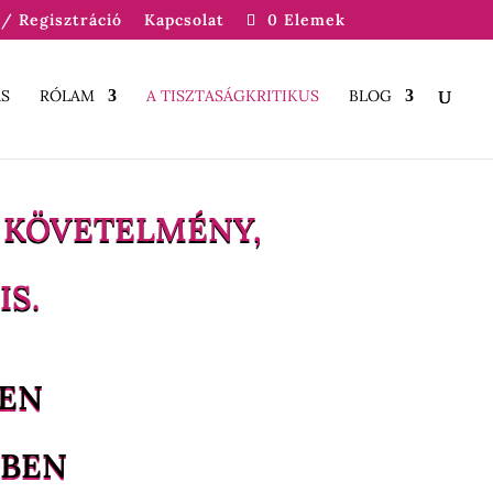
/ Regisztráció
Kapcsolat
0 Elemek
S
RÓLAM
A TISZTASÁGKRITIKUS
BLOG
 KÖVETELMÉNY,
S.
REN
KBEN