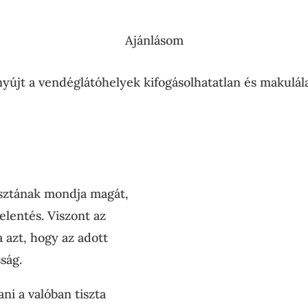
Ajánlásom
nyújt a vendéglátóhelyek kifogásolhatatlan és makulála
isztának mondja magát,
elentés. Viszont az
 azt, hogy az adott
ság.
ni a valóban tiszta