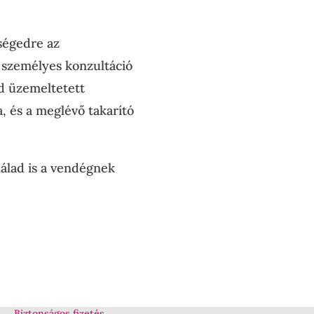
ségedre az
 személyes konzultáció
d üzemeltetett
a, és a meglévő takarító
álad is a vendégnek
Biztonságos fizetés