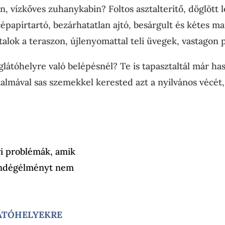
, vízkőves zuhanykabin? Foltos asztalterítő, döglött 
papírtartó, bezárhatatlan ajtó, besárgult és kétes 
talok a teraszon, újlenyomattal teli üvegek, vastagon
látóhelyre való belépésnél? Te is tapasztaltál már ha
almával sas szemekkel kerested azt a nyilvános vécét, a
ri problémák, amik
vendégélményt nem
ÁTÓHELYEKRE