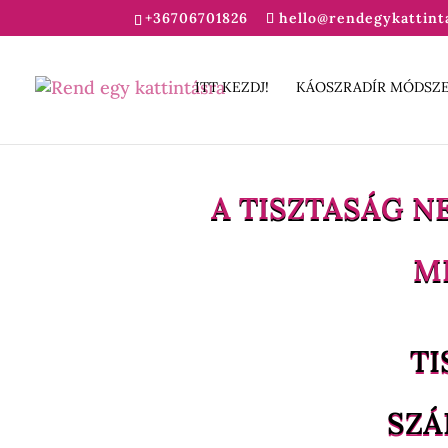
+36706701826
hello@rendegykattint
ITT KEZDJ!
KÁOSZRADÍR MÓDSZ
A TISZTASÁG 
M
TI
SZÁ