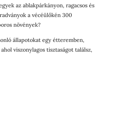
legyek az ablakpárkányon, ragacsos és
maradványok a vécéülőkén 300
 poros növények?
sonló állapotokat egy étteremben,
hol viszonylagos tisztaságot találsz,