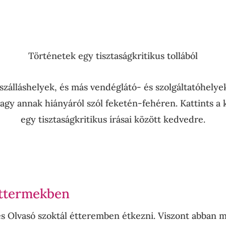
Történetek egy tisztaságkritikus tollából
zálláshelyek, és más vendéglátó- és szolgáltatóhelye
 vagy annak hiányáról szól feketén-fehéren. Kattints 
egy tisztaságkritikus írásai között kedvedre.
éttermekben
es Olvasó szoktál étteremben étkezni. Viszont abban m