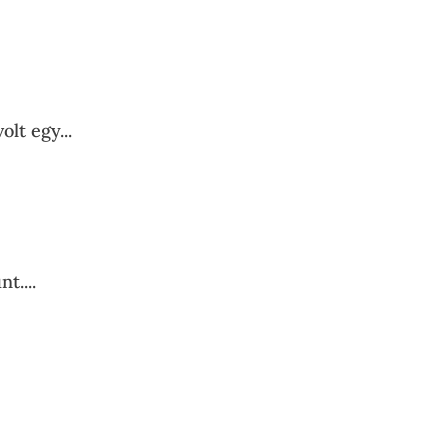
lt egy...
t....