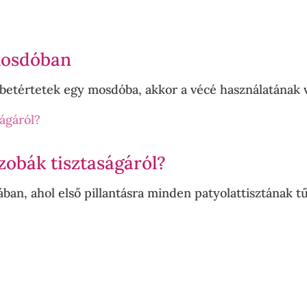
mosdóban
etértetek egy mosdóba, akkor a vécé használatának vo
szobák tisztaságáról?
ában, ahol első pillantásra minden patyolattisztának tűn