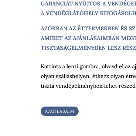
GARANCIÁT NYÚJTOK A VENDÉGE
A VENDÉGLÁTÓHELY KIFOGÁSOLH
AZOKBAN AZ ÉTTERMEKBEN ÉS S
AMIKET AZ AJÁNLÁSAIMBAN MEGT
TISZTASÁGÉLMÉNYBEN LESZ RÉS
Kattints a lenti gombra, olvasd el az a
olyan szálláshelyen, étkezz olyan ét
tiszta vendégélményben lehet részed
AJÁNLÁSAIM