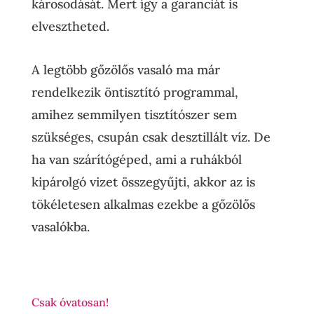
károsodását. Mert így a garanciát is
elvesztheted.
A legtöbb gőzölős vasaló ma már
rendelkezik öntisztító programmal,
amihez semmilyen tisztítószer sem
szükséges, csupán csak desztillált víz. De
ha van szárítógéped, ami a ruhákból
kipárolgó vizet összegyűjti, akkor az is
tökéletesen alkalmas ezekbe a gőzölős
vasalókba.
Csak óvatosan!