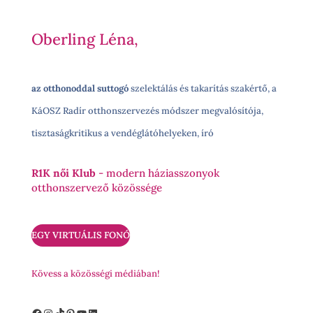
Oberling Léna,
az otthonoddal suttogó
szelektálás és takarítás szakértő, a
KáOSZ Radír otthonszervezés módszer megvalósítója,
tisztaságkritikus a vendéglátóhelyeken, író
R1K női Klub
- modern háziasszonyok
otthonszervező közössége
EGY VIRTUÁLIS FONÓ
Kövess a közösségi médiában!
Facebook
Instagram
TikTok
Pinterest
YouTube
LinkedIn