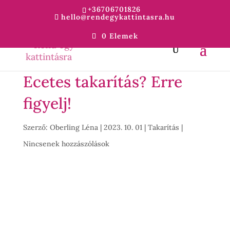
+36706701826
hello@rendegykattintasra.hu
0 Elemek
Ecetes takarítás? Erre
figyelj!
Szerző:
Oberling Léna
|
2023. 10. 01
|
Takarítás
|
Nincsenek hozzászólások