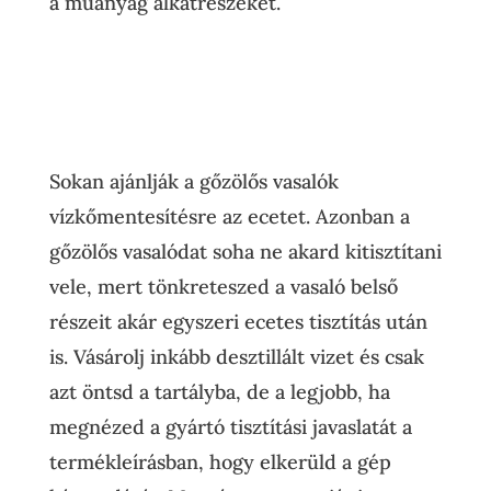
a műanyag alkatrészeket.
Sokan ajánlják a gőzölős vasalók
vízkőmentesítésre az ecetet. Azonban a
gőzölős vasalódat soha ne akard kitisztítani
vele, mert tönkreteszed a vasaló belső
részeit akár egyszeri ecetes tisztítás után
is. Vásárolj inkább desztillált vizet és csak
azt öntsd a tartályba, de a legjobb, ha
megnézed a gyártó tisztítási javaslatát a
termékleírásban, hogy elkerüld a gép