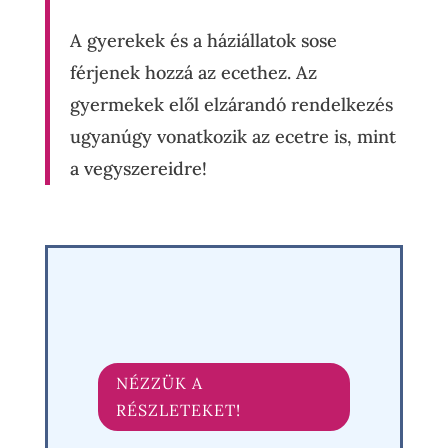
A gyerekek és a háziállatok sose
férjenek hozzá az ecethez. Az
gyermekek elől elzárandó rendelkezés
ugyanúgy vonatkozik az ecetre is, mint
a vegyszereidre!
NÉZZÜK A
RÉSZLETEKET!