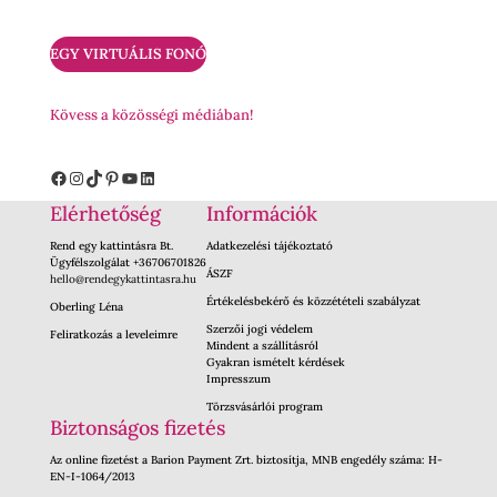
EGY VIRTUÁLIS FONÓ
Kövess a közösségi médiában!
Facebook
Instagram
TikTok
Pinterest
YouTube
LinkedIn
Elérhetőség
Információk
Rend egy kattintásra Bt.
Adatkezelési tájékoztató
Ügyfélszolgálat +36706701826
ÁSZF
hello@rendegykattintasra.hu
Értékelésbekérő és közzétételi szabályzat
Oberling Léna
Szerzői jogi védelem
Feliratkozás a leveleimre
Mindent a szállításról
Gyakran ismételt kérdések
Impresszum
Törzsvásárlói program
Biztonságos fizetés
Az online fizetést a Barion Payment Zrt. biztosítja, MNB engedély száma: H-
EN-I-1064/2013