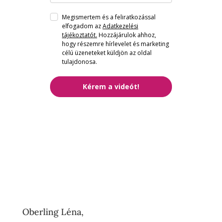
Megismertem és a feliratkozással
elfogadom az
Adatkezelési
tájékoztatót.
Hozzájárulok ahhoz,
hogy részemre hírlevelet és marketing
célú üzeneteket küldjön az oldal
tulajdonosa.
Kérem a videót!
Oberling Léna,