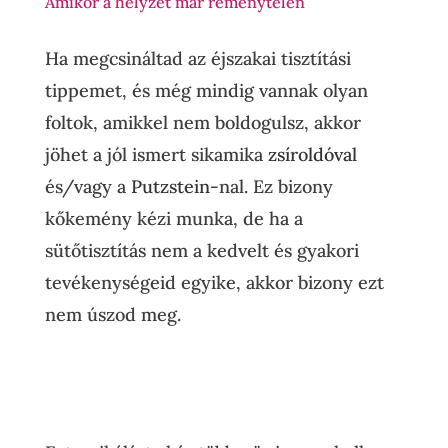
Amikor a helyzet már reménytelen
Ha megcsináltad az éjszakai tisztítási
tippemet, és még mindig vannak olyan
foltok, amikkel nem boldogulsz, akkor
jöhet a jól ismert sikamika
zsíroldóval
és/vagy a
Putzstein
-nal. Ez bizony
kőkemény kézi munka, de ha a
sütőtisztítás nem a kedvelt és gyakori
tevékenységeid egyike, akkor bizony ezt
nem úszod meg.