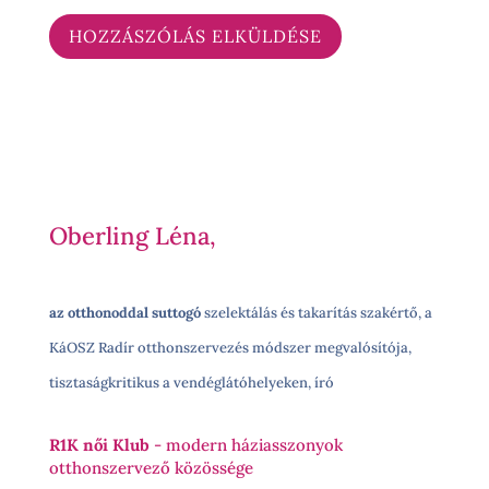
Oberling Léna,
az otthonoddal suttogó
szelektálás és takarítás szakértő, a
KáOSZ Radír otthonszervezés módszer megvalósítója,
tisztaságkritikus a vendéglátóhelyeken, író
R1K női Klub
- modern háziasszonyok
otthonszervező közössége