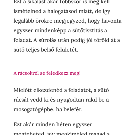
Ezt a sikálást akár többször is meg kell
ismételned a halogatásod miatt, de így
legalább örökre megjegyzed, hogy havonta
egyszer mindenképp a sütőtisztítás a
feladat. A súrolás után pedig jól töröld át a
sütő teljes belső felületét.
A rácsokról se feledkezz meg!
Mielőtt elkezdenéd a feladatot, a sütő
rácsát vedd ki és nyugodtan rakd be a
mosogatógépbe, ha belefér.
Ezt akár minden héten egyszer
megteheted, így megkíméled magad a