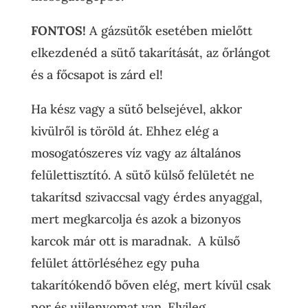
FONTOS!
A gázsütők esetében mielőtt
elkezdenéd a sütő takarítását, az őrlángot
és a főcsapot is zárd el!
Ha kész vagy a sütő belsejével, akkor
kivülről is töröld át. Ehhez elég a
mosogatószeres víz vagy az általános
felülettisztító. A sütő külső felületét ne
takarítsd szivaccsal vagy érdes anyaggal,
mert megkarcolja és azok a bizonyos
karcok már ott is maradnak. A külső
felület áttörléséhez egy puha
takarítókendő bőven elég, mert kívül csak
por és ujjlenyomat van. Elvileg….