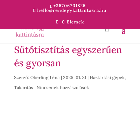
+36706701826
hello@rendegykattintasra.hu
0 Elemek
Sütőtisztítás egyszerűen
és gyorsan
Szerző:
Oberling Léna
|
2025. 01. 31
|
Háztartási gépek
,
Takarítás
|
Nincsenek hozzászólások