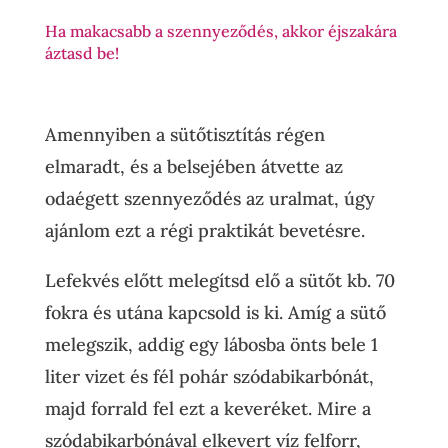
Ha makacsabb a szennyeződés, akkor éjszakára
áztasd be!
Amennyiben a sütőtisztítás régen
elmaradt, és a belsejében átvette az
odaégett szennyeződés az uralmat, úgy
ajánlom ezt a régi praktikát bevetésre.
Lefekvés előtt melegítsd elő a sütőt kb. 70
fokra és utána kapcsold is ki. Amíg a sütő
melegszik, addig egy lábosba önts bele 1
liter vizet és fél pohár szódabikarbónát,
majd forrald fel ezt a keveréket. Mire a
szódabikarbónával elkevert víz felforr,