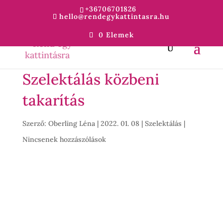
+36706701826
hello@rendegykattintasra.hu
0 Elemek
Szelektálás közbeni
takarítás
Szerző:
Oberling Léna
|
2022. 01. 08
|
Szelektálás
|
Nincsenek hozzászólások