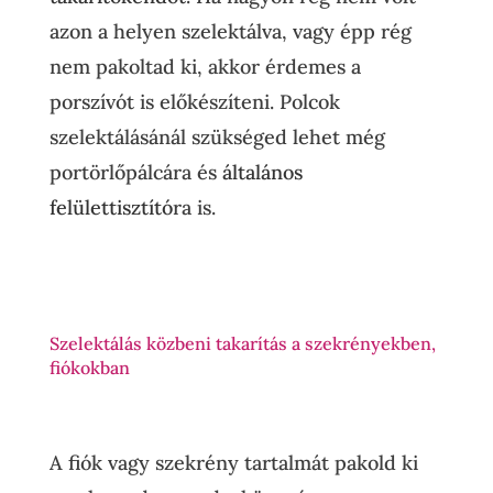
azon a helyen szelektálva, vagy épp rég
nem pakoltad ki, akkor érdemes a
porszívót is előkészíteni. Polcok
szelektálásánál szükséged lehet még
portörlőpálcára
és
általános
felülettisztító
ra is.
Szelektálás közbeni takarítás a szekrényekben,
fiókokban
A fiók vagy szekrény tartalmát pakold ki