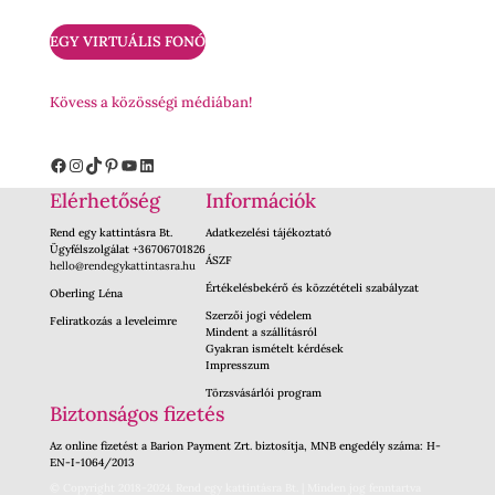
EGY VIRTUÁLIS FONÓ
Kövess a közösségi médiában!
Facebook
Instagram
TikTok
Pinterest
YouTube
LinkedIn
Elérhetőség
Információk
Rend egy kattintásra Bt.
Adatkezelési tájékoztató
Ügyfélszolgálat +36706701826
ÁSZF
hello@rendegykattintasra.hu
Értékelésbekérő és közzétételi szabályzat
Oberling Léna
Szerzői jogi védelem
Feliratkozás a leveleimre
Mindent a szállításról
Gyakran ismételt kérdések
Impresszum
Törzsvásárlói program
Biztonságos fizetés
Az online fizetést a Barion Payment Zrt. biztosítja, MNB engedély száma: H-
EN-I-1064/2013
© Copyright 2018-2024. Rend egy kattintásra Bt. | Minden jog fenntartva