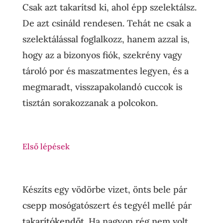
Csak azt takarítsd ki, ahol épp szelektálsz.
De azt csináld rendesen. Tehát ne csak a
szelektálással foglalkozz, hanem azzal is,
hogy az a bizonyos fiók, szekrény vagy
tároló por és maszatmentes legyen, és a
megmaradt, visszapakolandó cuccok is
tisztán sorakozzanak a polcokon.
Első lépések
Készíts egy vödörbe vizet, önts bele pár
csepp mosógatószert és tegyél mellé pár
takarítókendőt
. Ha nagyon rég nem volt