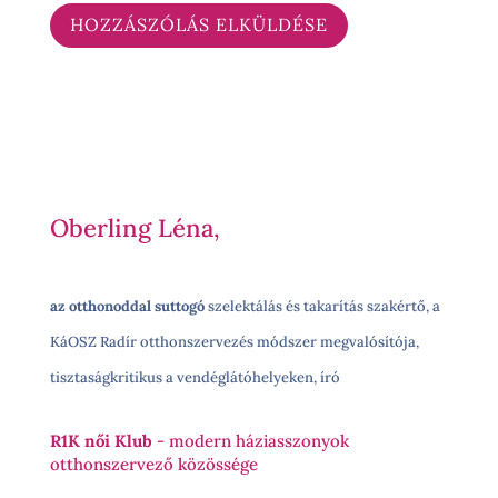
Oberling Léna,
az otthonoddal suttogó
szelektálás és takarítás szakértő, a
KáOSZ Radír otthonszervezés módszer megvalósítója,
tisztaságkritikus a vendéglátóhelyeken, író
R1K női Klub
- modern háziasszonyok
otthonszervező közössége